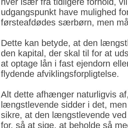
hver især fra tidligere forhold, 
udgangspunkt have mulighed for 
førsteafdødes særbørn, men må 
Dette kan betyde, at den længst
den kapital, der skal til for at u
at optage lån i fast ejendorn el
flydende afviklingsforpligtelse.
Alt dette afhænger naturligvis a
længstlevende sidder i det, men
sikre, at den længstlevende ved
for, så at sige, at beholde så me