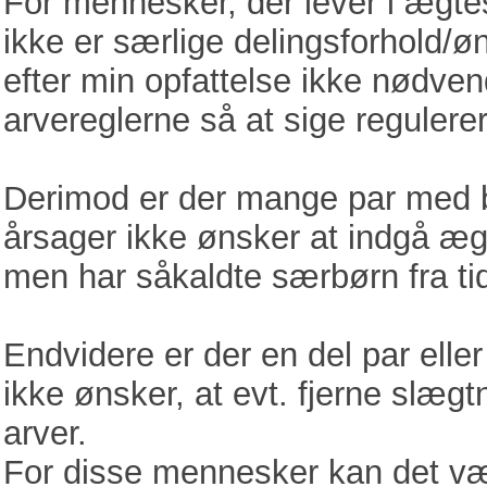
For mennesker, der lever i ægte
ikke er særlige delingsforhold/ø
efter min opfattelse ikke nødven
arvereglerne så at sige regulerer
Derimod er der mange par med bø
årsager ikke ønsker at indgå æg
men har såkaldte særbørn fra tid
Endvidere er der en del par elle
ikke ønsker, at evt. fjerne slægt
arver.
For disse mennesker kan det vær