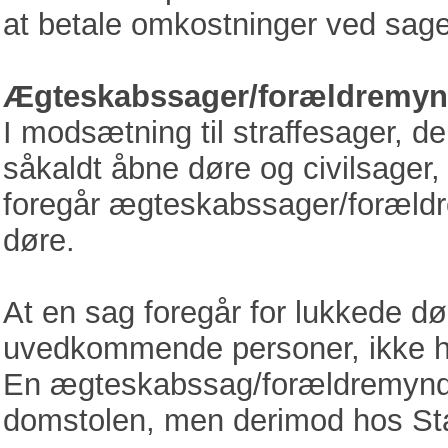
at betale omkostninger ved sage
Ægteskabssager/forældremyn
I modsætning til straffesager, d
såkaldt åbne døre og civilsager, 
foregår ægteskabssager/forældr
døre.
At en sag foregår for lukkede døre
uvedkommende personer, ikke ha
En ægteskabssag/forældremyndi
domstolen, men derimod hos Sta