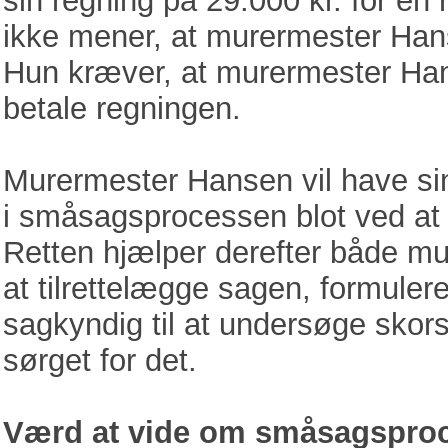
sin regning på 29.000 kr. for en 
ikke mener, at murermester Hans
Hun kræver, at murermester Hans
betale regningen.
Murermester Hansen vil have si
i småsagsprocessen blot ved at u
Retten hjælper derefter både m
at tilrettelægge sagen, formuler
sagkyndig til at undersøge skors
sørget for det.
Værd at vide om småsagspro