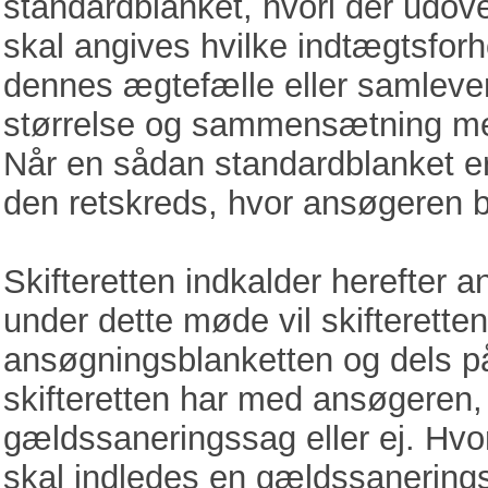
standardblanket, hvori der udov
skal angives hvilke indtægtsfor
dennes ægtefælle eller samleve
størrelse og sammensætning med
Når en sådan standardblanket er u
den retskreds, hvor ansøgeren b
Skifteretten indkalder herefter a
under dette møde vil skifterette
ansøgningsblanketten og dels p
skifteretten har med ansøgeren,
gældssaneringssag eller ej. Hvorvi
skal indledes en gældssanerings